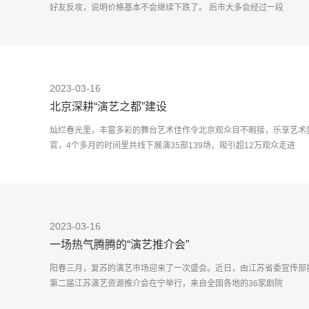
好友反攻，说明价格基本不会继续下跌了。 后市大多会经过一段
2023-03-16
北京深耕“演艺之都”建设
灿烂春光里，丰富多彩的舞台艺术佳作令北京观众目不暇接，乐享艺术盛
官，4个多月的时间里共线下展演35部139场，吸引超12万观众走进
2023-03-16
一场热气腾腾的“演艺推介会”
阳春三月，复苏的演艺市场迎来了一次盛会。近日，由江苏省委宣传部
第二届江苏演艺资源推介会在宁举行，来自全国各地的36家剧院