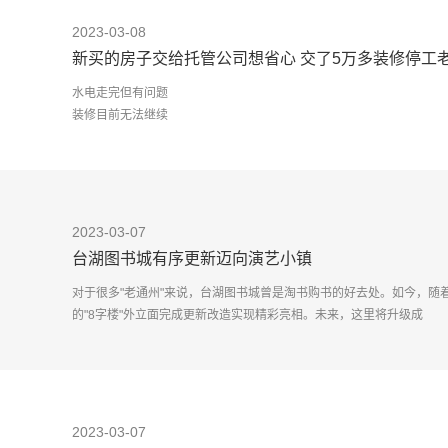
2023-03-08
新买的房子交给托管公司想省心 交了5万多装修停工
水电走完但有问题
装修目前无法继续
张女士今年44岁，去年4月购买了西安市科技西路DMC&middot;大
右。
去年11月收房后，西
2023-03-07
台湖图书城有序更新迈向演艺小镇
对于很多"老通州"来说，台湖图书城曾是淘书购书的好去处。如今，随
的"8字楼"外立面完成更新改造实现精彩亮相。未来，这里将升级成
2023-03-07