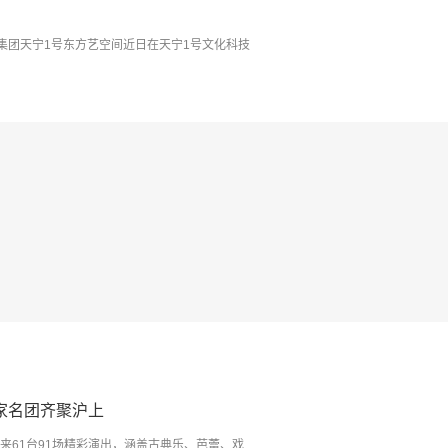
集团天宁1号东方艺空间近日在天宁1号文化科技
家名团齐聚沪上
来61台91场精彩演出，涵盖古典乐、芭蕾、戏