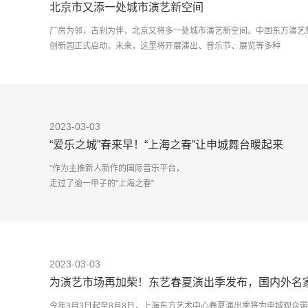
北京市又添一处城市演艺新空间
厂房为邻，古刹为伴，北京又将多一处城市演艺新空间。中国东方演艺
创新园正式启动，未来，这里将开展演出、音乐节、展览等多种
2023-03-03
“爱乐之城”春来早！“上海之春”让申城舞台暖起来
"作为主推新人新作的国际音乐平台，
走过了逾一甲子的"上海之春"
依然凭借着蓬勃的生命力挥洒着青春的气息。
38th
SSIMF
2023-03-03
记者今天上午获悉，第38届上海之春国际音
为演艺市场再加柴！东艺春夏演出季发布，国内外名
今年3月3日起至8月8日，上海东方艺术中心春夏演出季将为申城观众带