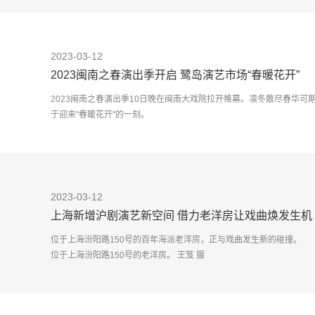
2023-03-12
2023闽南之春演出季开启 鹭岛演艺市场“春暖花开”
2023闽南之春演出季10日晚在闽南大戏院拉开帷幕。凛冬散尽春华
于迎来"春暖花开"的一刻。
作为演出季开幕大戏，赖声川导演
2023-03-12
上海新增沪剧演艺新空间 借力老洋房让戏曲焕发生机
位于上海汾阳路150号的百年海派老洋房，正与戏曲发生新的碰撞。
位于上海汾阳路150号的老洋房。 王笈 摄
传统沪剧《芦荡火种&middot;智斗》、经典西装旗袍戏《石榴裙下&m