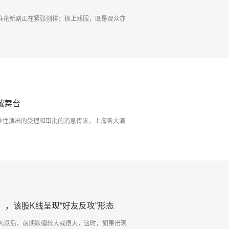
心麻花新剧正在紧张创排；换上戏服，既是观众亦
城舞台
业性演出的受理和审批的消息传来，上海各大演
44），该股K线呈现“好友反攻”形态
大跌后，前期跌幅较大或很大，这时，如果出现