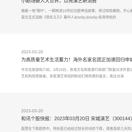
小剧场嵌入大世界，点亮演艺新消费
踏着一地"落叶"，一脚跨进19世纪北欧神话故事；穿过哈哈魔镜，开
是交互式话剧《扬名立万》幕中人&hellip;&hellip;各具特色的
2023-03-20
为高质量艺术生活蓄力！海外名家名团正加速回归申
市文化旅游局介绍，3月20日，各地文化和旅游行政部门恢复对涉外营
艺机构倍感振奋。多家演艺场馆的粉丝们用热情的留言，表达对海
2023-03-20
和讯个股快报：2023年03月20日 宋城演艺（3001
股票在下跌趋势中，特别是已经经过较长时间的下跌，或者连续几天的