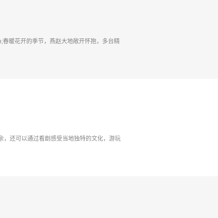
llip;春暖花开的季节，燕赵大地敞开怀抱，多台精
余，还可以通过看剧感受当地独特的文化，游玩