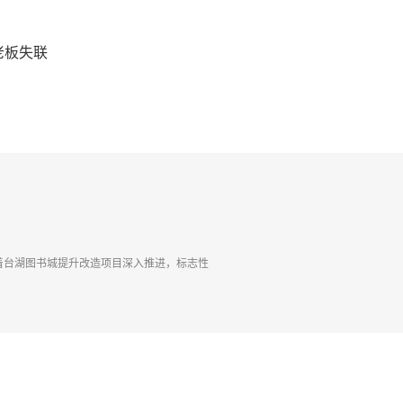
老板失联
茂城购物中心的两套公寓，每套面积为61平方米左
着台湖图书城提升改造项目深入推进，标志性