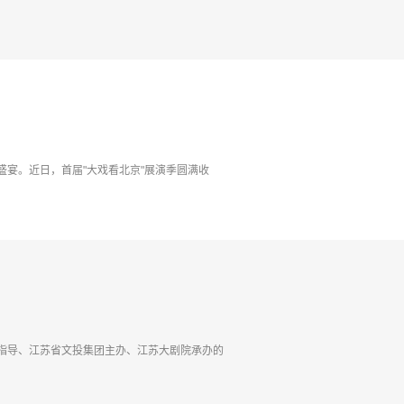
宴。近日，首届"大戏看北京"展演季圆满收
指导、江苏省文投集团主办、江苏大剧院承办的