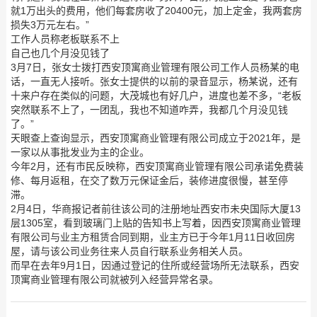
就1万出头的费用，他们每套房收了20400元，加上定金，我两套房
损失3万元左右。”
工作人员称老板联系不上
自己也几个月没见钱了
3月7日，张女士拨打西安顶寓商业管理有限公司工作人员杨某的电
话，一直无人接听。张女士提供的以前的录音显示，杨某说，还有
十来户存在类似的问题，大茂城也有好几户，进度也差不多，“老板
突然联系不上了，一团乱，我也不知道咋弄，我都几个月没见钱
了。”
天眼查上查询显示，西安顶寓商业管理有限公司成立于2021年，是
一家以从事批发业为主的企业。
今年2月，还有市民反映称，西安顶寓商业管理有限公司承诺免费装
修、每月返租，在交了数万元保证金后，装修进度很慢，甚至停
滞。
2月4日，华商报记者前往该公司的注册地址西安市未央国际大厦13
层1305室，看到玻璃门上贴的告知书上写着，因西安顶寓商业管理
有限公司与业主方租赁合同到期，业主方已于今年1月11日收回房
屋，请与该公司业务往来人员自行联系业务相关人员。
而早在去年9月1日，因通过登记的住所或经营场所无法联系，西安
顶寓商业管理有限公司就被列入经营异常名录。