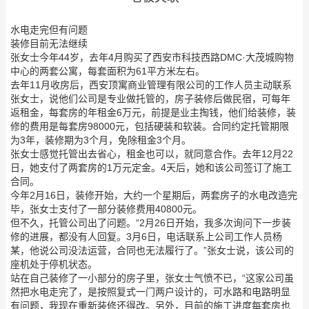
水电走完但有问题
装修目前无法继续
张女士今年44岁，去年4月购买了西安市科技西路DMC·大茂城购物
中心的两套公寓，每套面积为61平方米左右。
去年11月收房后，西安顶寓商业管理有限公司的工作人员主动联系
张女士，说他们公司是专业做托管的，房子装修后做民宿，可每年
返租金，每套房的年租金6万元，前提是业主掏钱，他们给装修，装
修的费用是每套房98000元，包括硬装和软装。合同约定托管期限
为3年，装修期为3个月，免除租金3个月。
张女士感觉托管出去省心，租金也可以，就同意合作。去年12月22
日，她支付了两套房的1万元定金。4天后，她和该公司签订了施工
合同。
今年2月16日，装修开始，大约一个星期后，两套房子的水电改造完
毕，张女士支付了一部分装修费用40800元。
但不久，托管公司出了问题。“2月26日开始，我多次询问下一步装
修的进展，都没有人回复。3月6日，电话联系上公司工作人员杨
某，他说公司没法运营，合同也无法履行了。”张女士说，该公司的
座机处于停机状态。
站在自己装修了一小部分的房子里，张女士气愤不已，“这家公司虽
然把水电走完了，是按照复式一门两户设计的，可水路和电路明显
有问题，我现在重新装修还得改。另外，目前的施工进度每套房也