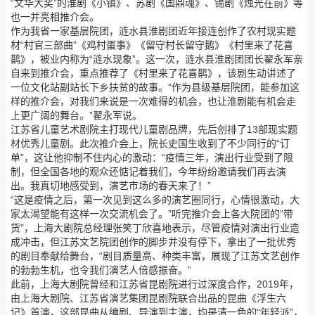
“文华大奖”的淮剧《小镇》、苏剧《国鼎魂》、锡剧《烛光在前》等
也一并亮相推介会。
作为我省一家基层院团，涟水县淮剧团近年接连创作了农村现实题
材“村官三部曲”《鸡村蛋事》《留守村长留守鹅》《村里来了花喜
鹊》，被业内称为“涟水现象”。这一次，涟水县淮剧团团长翟永军亲
自来到推介会，重点推荐了《村里来了花喜鹊》，该剧生动讲述了
一位文化站副站长下乡扶贫的故事。“作为县级基层院团，能参加这
样的推介会，对我们来说是一次难得的机会，也让淮剧能有机会走
上更广阔的舞台。”翟永军说。
江苏省儿童艺术剧院主打现代儿童剧品牌，先后创排了13部现实题
材优秀儿童剧。此次推介会上，院长史国生收到了不少同行的“订
单”，这让他抑制不住内心的激动：“疫情三年，演出行业受到了限
制，但全国各地的观众还惦记着我们，今年纷纷邀请我们再去演
出。我真切地感受到，演艺市场的春天来了！”
“这是疫情之后，第一次见到这么多的演艺圈同行，心情很激动，大
家太渴望能有这样一次交流机会了。”听完推介会上各大院团的“带
货”，上海大剧院总经理张笑丁欣喜地表示，尽管疫情对演出行业造
成冲击，但江苏文艺院团创作的脚步并没有停下，拿出了一批优秀
的剧目奉献给舞台，“剧目质量高、种类丰富，展现了江苏文艺创作
的勃勃生机，也令我们演艺人倍感振奋。”
此前，上海大剧院曾经和江苏省昆剧院进行过深度合作，2019年，
由上海大剧院、江苏省演艺集团昆剧院联合出品的昆曲《浮生六
记》首演，这部昆曲从编剧、导演到主演，均是清一色的“年轻派”，