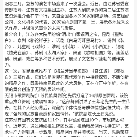
阳春三月，复苏的演艺市场迎来了一次盛会。近日，由江苏省委宣
传部指导、江苏省文投集团主办、江苏大剧院承办的第二届江苏演
艺资源推介会在宁举行，来自全国各地的36家剧院剧场、演艺经纪
公司、文化机构的代表、20家省内剧团齐聚一堂，展示各地优秀文
艺作品，共谋演艺事业的未来与发展。
推介会上，江苏各大院团纷纷“晒出”自家镇团之宝，昆剧《瞿秋
白》、京剧《骆驼祥子》、话剧《白马河畔黑马村》、锡剧《装
台》、儿童剧《戏娃》、淮剧《小镇》、话剧《小西湖》、锡剧
《烛光在前》、苏剧《太湖人家》、舞剧《歌唱祖国》等，涵盖话
剧、舞剧、戏曲等多种艺术形式，展现了文艺苏军蓬勃的创作实
力。
这一次，省昆重点推荐了《梅兰芳当年梅郎》《眷江城》《瞿秋
白》三部作品，它们均是省昆在现代戏创作中持续探索、不断创新
的精品之作，既秉持南昆风度的艺术风格，又在守正中创新，在有
限的舞台创造了无限的表达空间。
无锡市歌舞剧院(江苏民族舞剧院)先后打造了16部原创舞剧，该院
重点推介舞剧《歌唱祖国》，“这部舞剧讲述了王莘老先生的一生传
奇，在其个人经历背后，深藏的个体情感与群体情感同振共鸣，体
现了强烈的民族自豪感和家国情怀。”该院副院长王建亮说。
江苏现有国有文艺院团111个，其中省属院团10个，市属院团42
个。近年来，通过持续推进院团改革，推动精品创作扶持工程，艺
术生产力得到进一步激发，精品创作呈井喷状态。当天，先后荣获