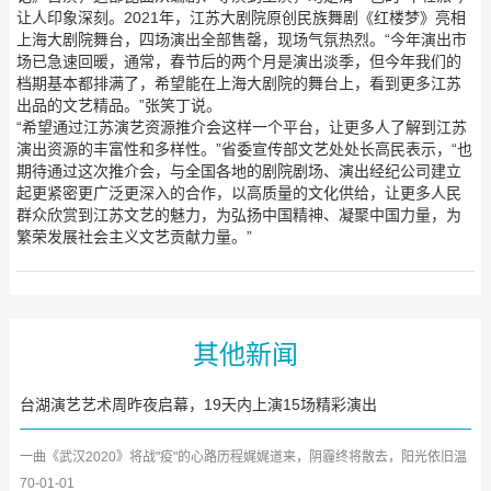
让人印象深刻。2021年，江苏大剧院原创民族舞剧《红楼梦》亮相
上海大剧院舞台，四场演出全部售罄，现场气氛热烈。“今年演出市
场已急速回暖，通常，春节后的两个月是演出淡季，但今年我们的
档期基本都排满了，希望能在上海大剧院的舞台上，看到更多江苏
出品的文艺精品。”张笑丁说。
“希望通过江苏演艺资源推介会这样一个平台，让更多人了解到江苏
演出资源的丰富性和多样性。”省委宣传部文艺处处长高民表示，“也
期待通过这次推介会，与全国各地的剧院剧场、演出经纪公司建立
起更紧密更广泛更深入的合作，以高质量的文化供给，让更多人民
群众欣赏到江苏文艺的魅力，为弘扬中国精神、凝聚中国力量，为
繁荣发展社会主义文艺贡献力量。”
其他新闻
台湖演艺艺术周昨夜启幕，19天内上演15场精彩演出
一曲《武汉2020》将战"疫"的心路历程娓娓道来，阴霾终将散去，阳光依旧温
暖；贝多芬《A大调第七号...
70-01-01