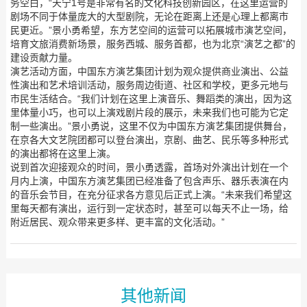
务空白，“天宁1号是非常有名的文化科技创新园区，在这里运营的
剧场不同于体量庞大的大型剧院，无论在距离上还是心理上都离市
民更近。”景小勇希望，东方艺空间的运营可以拓展城市演艺空间，
培育文旅消费新场景，服务西城、服务首都，也为北京“演艺之都”的
建设贡献力量。
演艺活动方面，中国东方演艺集团计划为观众提供商业演出、公益
性演出和艺术培训活动，服务周边街道、社区和学校，更多元地与
市民生活结合。“我们计划在这里上演音乐、舞蹈类的演出，因为这
里体量小巧，也可以上演戏剧片段的展示，未来我们也可能为它定
制一些演出。”景小勇说，这里不仅为中国东方演艺集团提供舞台，
在京各大文艺院团都可以登台演出，京剧、曲艺、民乐等多种形式
的演出都将在这里上演。
说到首次迎接观众的时间，景小勇透露，首场对外演出计划在一个
月内上演，中国东方演艺集团已经准备了包含声乐、器乐表演在内
的音乐会节目，在充分征求各方意见后正式上演。“未来我们希望这
里每天都有演出，运行到一定状态时，甚至可以每天不止一场，给
附近居民、观众带来更多样、更丰富的文化活动。”
其他新闻