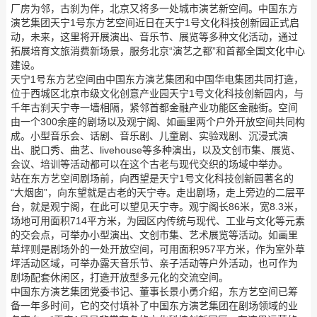
厂房为邻，古刹为伴，北京又将多一处城市演艺新空间。中国东方
演艺集团天宁1号东方艺空间近日在天宁1号文化科技创新园正式启
动，未来，这里将开展演出、音乐节、展览等多种文化活动，通过
拓展培育文旅消费新场景，服务北京“演艺之都”和首都全国文化中心
建设。
天宁1号东方艺空间由中国东方演艺集团和中国华电集团共同打造，
位于西城区北京市级文化创意产业园天宁1号文化科技创新园内，与
千年古刹天宁寺一墙相隔，紧邻首都金融产业功能区金融街。空间
由一个300余座的剧场以及观宁阁、如画里两个户外开放空间共同构
成。小型音乐会、话剧、音乐剧、儿童剧、实验戏剧、沉浸式演
出、脱口秀、曲艺、livehouse等多种演出，以及文创市集、展览、
会议、培训等活动都可以在这个古老与现代交织的场域中举办。
站在东方艺空间剧场前，向西望是天宁1号文化科技创新园著名的
“大烟囱”，向东望就是古老的天宁寺。走出剧场，走上旁边的二层平
台，就是观宁阁，在此可以望见天宁寺。观宁阁长86米，宽8.3米，
场地可用面积714平方米，为园区内传统与现代、工业与文化等元素
的交会点，可举办小型演出、文创市集、艺术展览等活动。如画里
草坪则是剧场外的一处开放空间，可用面积957平方米，作为室外草
坪活动区域，可举办露天音乐节、亲子活动等户外活动，也可作为
剧场配套休闲区，打造开放型多元化的交流空间。
中国东方演艺集团党委书记、董事长景小勇介绍，东方艺空间已筹
备一年多时间，它的交付填补了中国东方演艺集团在剧场领域的业