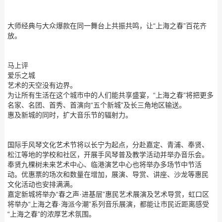
大师经典与大众爆款在同一舞台上共振共鸣，让“上海之春”百花齐
放。
马上评
爱乐之城
艺术的天空没有边界。
为让所有生活在这个城市中的人们能共享盛宴，“上海之春”将把更多
名家、名团、首秀、首演向“五个新城”及长三角地区输送。
惠及新城的同时，扩大音乐节的辐射力。
国际手风琴文化艺术节将以长宁为起点，分赴嘉定、青浦、奉贤、
松江等地的学校和社区，开展手风琴普及教学活动并举办音乐会。
奉贤九棵树未来艺术中心、临港演艺中心也将举办多场节中节活
动。优惠票的场次和数量在增加，展演、导赏、讲座、沙龙等惠民
文化活动也安排满满。
嘉定新城将举办“春之声·进基层”惠民艺术展演及艺术导赏，虹口区
将举办“上海之春·海派今潮”系列音乐展演，都能让市民近距离感受
“上海之春”的浓厚艺术氛围。