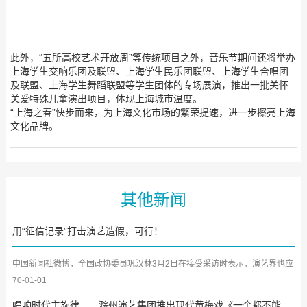
此外，“五所高校艺术开放周”等传统项目之外，音乐节期间还将举办
上海学生交响乐团及联盟、上海学生民乐团联盟、上海学生合唱团
及联盟、上海学生舞蹈联盟等学生团体的专场展演，推出一批关怀
关爱特殊儿童演出项目，体现上海城市温度。
“上海之春”快步而来，为上海文化市场的繁荣提速，进一步擦亮上海
文化品牌。
其他新闻
用“征信记录”打击演艺造假，可行！
中国新闻社微博，全国政协委员巩汉林3月2日在接受采访时表示，演艺界也应
针对流量造假、收视造假...
70-01-01
唱响时代主旋律——滁州演艺集团推出现代黄梅戏《一个都不能