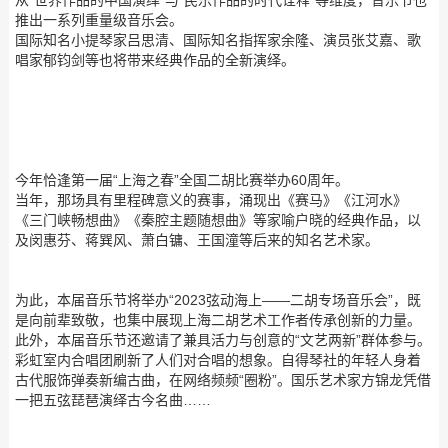
推出一系列重量级音乐会。
国际知名小提琴家吕思清、国际知名指挥家余隆、演员张艾嘉、歌
唱家郁钧剑等也将带来经典作品的全新演绎。
今年恰逢第一届“上海之春”全国二胡比赛举办60周年。
当年，那场具有里程碑意义的赛事，涌现出《赛马》《江河水》
《三门峡畅想曲》《秦腔主题随想曲》等家喻户晓的经典作品，以
及闵惠芬、蒋巽风、萧白镛、王国潼等后来的知名艺术家。
为此，本届音乐节将举办“2023弦动海上——二胡专场音乐会”，既
是向前辈致敬，也集中展现上海二胡艺术工作者传承创新的力量。
此外，本届音乐节还邀请了兼具活力与创意的“文艺两新”群体参与。
彩虹室内合唱团刷新了人们对合唱的想象。自得琴社的年轻人身着
古代服饰弹奏新编古曲，在网络频频“圈粉”。国乐艺术家方锦龙凭借
一把五弦琵琶演绎古今名曲……