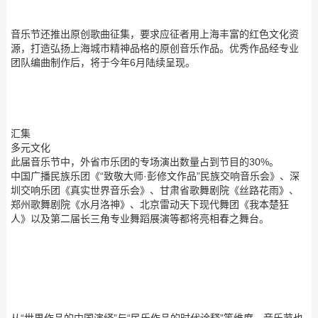
音乐节还推出原创歌曲征集，要求应征者用上海丰富的红色文化资
源，打造弘扬上海城市精神品格的原创音乐作品。优秀作品经专业
团队编曲制作后，将于今年6月陆续呈现。
汇集
多元文化
此届音乐节中，外省市乐团的专场演出数量占到节目的30%。
中国广播民族乐团《“致敬大师·彭修文作品”民族交响音乐会》、深
圳交响乐团《真实世界音乐会》、甘肃省歌舞剧院《丝路花雨》、
郑州歌舞剧院《水月洛神》、北京雷动天下现代舞团《我本楚狂
人》以及第二届长三角专业舞蹈展演等都将亮相春之舞台。
从“世界作品的中国演绎”与“民乐作品的时代诠释”等维度，音乐节也