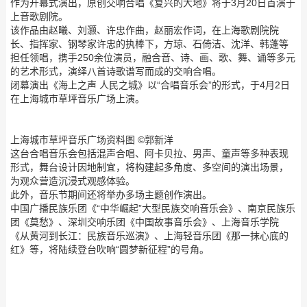
作为开幕式演出，原创交响合唱《复兴的大地》将于3月20日首演于
上音歌剧院。
该作品由赵曦、刘灏、许忠作曲，赵丽宏作词，在上海歌剧院院
长、指挥家、钢琴家许忠的执棒下，方琼、石倚洁、沈洋、韩蓬等
担任领唱，携手250余位演员，融合音、诗、画、歌、舞、诵等多元
的艺术形式，演绎八首诗歌谱写而成的交响合唱。
闭幕演出《海上之声 人民之城》以“合唱音乐会”的形式，于4月2日
在上海城市草坪音乐广场上演。
上海城市草坪音乐广场资料图 ©郭新洋
这台合唱音乐会包括混声合唱、阿卡贝拉、男声、童声等多种表现
形式，舞台设计因地制宜，将构建起多角度、多空间的演出场景，
为观众营造沉浸式观感体验。
此外，音乐节期间还将举办多场主题创作演出。
中国广播民族乐团《“中华崛起”大型民族交响音乐会》、南京民族乐
团《莫愁》、深圳交响乐团《中国故事音乐会》、上海音乐学院
《从黄河到长江：民族音乐巡演》、上海轻音乐团《那一抹心底的
红》等，将陆续登台吹响“圆梦新征程”的号角。