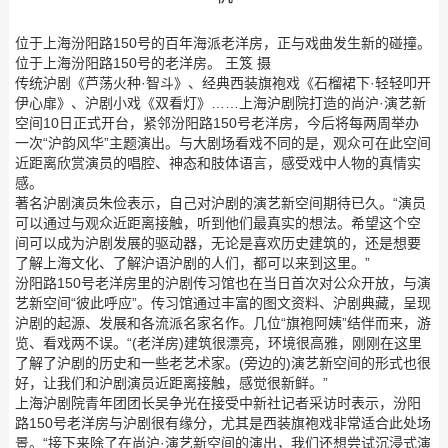
位于上海汾阳路150号的百年海派老洋房，正与戏曲发生新的碰撞。
位于上海汾阳路150号的老洋房。 王笈 摄
传统沪剧《芦荡火种·智斗》、经典西装旗袍戏《石榴裙下·轻轻叩开
伊心扉》、沪剧小戏《双看灯》……上海沪剧院打造的尚沪·演艺新
空间10日正式开台，紧邻汾阳路150号老洋房，今后将每两周举办
一次“沪韵风华”主题演出。与大剧场看戏不同的是，观众可在此空间
近距离欣赏演员的唱腔、神态和肢体语言，感受戏中人物的真情实
感。
著名沪剧演员朱俭表示，自己对沪剧的演艺新空间期待已久。“演员
可以通过与观众近距离接触，听到他们最真实的想法。希望这个空
间可以成为沪剧发展的驱动器，无论是喜欢历史建筑的，还是想要
了解上海文化、了解沪语沪剧的人们，都可以来到这里。”
汾阳路150号老洋房里的沪剧传习馆也在当日首次对公众开放，与演
艺新空间“彼此呼应”。传习馆通过丰富的图文资料、沪剧典藏，呈现
沪剧的起源、发展和各流派名家名作。几位“旗袍阿姨”结伴而来，游
览、看戏两不误。“(老洋房)建筑很漂亮，环境很高雅，刚刚在这里
了解了沪剧的历史和一些老艺术家。(旁边的)演艺新空间的形式也很
好，让我们和沪剧演员近距离接触，感觉很新鲜。”
上海沪剧院青年团团长吴争光在接受中新社记者采访时表示，汾阳
路150号老洋房与沪剧很有缘分，尤其是西装旗袍戏非常适合此处场
景。“接下来除了在尚沪·演艺新空间的演出，我们还想尝试沉浸式演