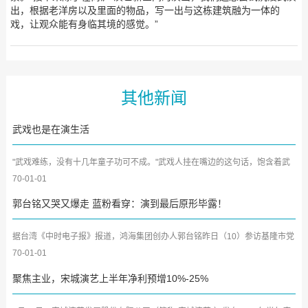
出，根据老洋房以及里面的物品，写一出与这栋建筑融为一体的
戏，让观众能有身临其境的感觉。”
其他新闻
武戏也是在演生活
"武戏难练，没有十几年童子功可不成。"武戏人挂在嘴边的这句话，饱含着武
戏人才培养难、武戏剧目...
70-01-01
郭台铭又哭又爆走 蓝粉看穿：演到最后原形毕露！
据台湾《中时电子报》报道，鸿海集团创办人郭台铭昨日（10）参访基隆市党
部大佛禅寺与奠济宫，却...
70-01-01
聚焦主业，宋城演艺上半年净利预增10%-25%