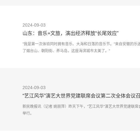
2024-09-03
山东：音乐+文旅，演出经济释放“长尾效应”
"我是第一次体验同时拥有音乐、大海和日落的音乐节。"来自安徽的乐
了烟台山、朝阳街、养马岛，这座海滨城市太美了。"
8月24日
2024-09-03
“艺江风华”演艺大世界党建联席会议第二次全体会议
新民晚报讯（记者 姚丽萍）昨天下午，"艺江风华"演艺大世界党建联
举行。
黄轩供图
过去的一年里，"艺江风华"演艺大世界党建