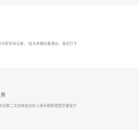
迷冯安告诉记者，"这次来烟台看演出，我还打卡
召开
席会议第二次全体会议在上海大剧院望星空宴会厅