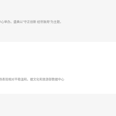
展中心举办。盛典以"守正创新 经世致用"为主题，
场表现相对平稳温和。据文化和旅游部数据中心