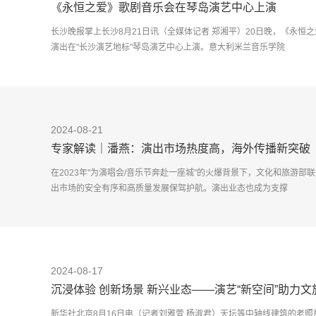
《永恒之爱》歌剧音乐会在琴岛演艺中心上演
长沙晚报掌上长沙8月21日讯（全媒体记者 郑湘平）20日晚，《永恒之爱
演出在"长沙演艺地标"琴岛演艺中心上演。意大利米兰音乐学院
2024-08-21
专家解读｜潘燕：演出市场热度高，海外传播新突破
在2023年"为演唱会/音乐节奔赴一座城"的火爆背景下，文化和旅游
出市场的安全有序和高质量发展保驾护航。演出业态也成为支撑
2024-08-17
沉浸体验 创新场景 新兴业态——演艺“新空间”助力文
新华社北京8月16日电（记者刘雅萱 杨淑君）天坛等中轴线建筑的老照