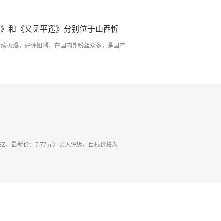
山》和《又见平遥》分别位于山西忻
空持续火爆，好评如潮，在国内外粉丝众多，是国产
.SZ，最新价：7.77元）买入评级，目标价格为