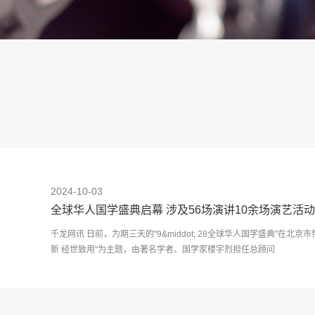
2024-10-03
全球华人国学盛典启幕 涉及56场演讲10余场演艺活动
千龙网讯 日前，为期三天的"9&middot; 28全球华人国学盛典"在
新 经世致用"为主题，由著名学者、国学家楼宇烈担任总顾问