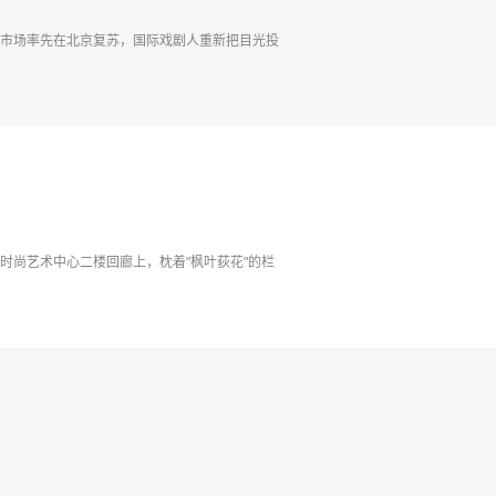
剧市场率先在北京复苏，国际戏剧人重新把目光投
时尚艺术中心二楼回廊上，枕着"枫叶荻花"的栏