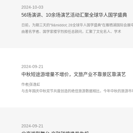
2024-10-03
56场演讲、10余场演艺活动汇聚全球华人国学盛典
日前，为期三天的"9&middot; 28全球华人国学盛典"在雁栖湖国际会
由著名学者、国学家楼宇烈担任总顾问，汇聚了文化名人、学术
2024-09-21
中秋短途游增量不增价，文旅产业不靠景区靠演艺
作者|张逸虹
与去年国庆中秋双节共度创造的绝佳旅游数据相比，今年中秋的旅游市
测算，全国国内出游1.07亿人次，按可比口径较2
2024-09-21