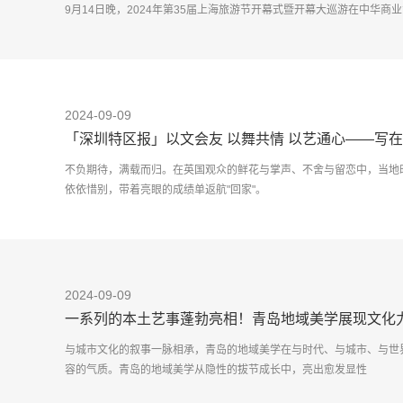
9月14日晚，2024年第35届上海旅游节开幕式暨开幕大巡游在中华
上海
2024-09-09
「深圳特区报」以文会友 以舞共情 以艺通心——写
满成功之际
不负期待，满载而归。在英国观众的鲜花与掌声、不舍与留恋中，当地
依依惜别，带着亮眼的成绩单返航"回家"。
此番，《咏春》以
2024-09-09
一系列的本土艺事蓬勃亮相！青岛地域美学展现文化
与城市文化的叙事一脉相承，青岛的地域美学在与时代、与城市、与世
容的气质。青岛的地域美学从隐性的拔节成长中，亮出愈发显性