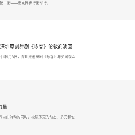
商业第一街——南京路步行街举行。
在深圳原创舞剧《咏春》伦敦商演圆
时间9月8日，深圳原创舞剧《咏春》与英国观众
力量
界自由流动的同时，被赋予更为动态、多元和包