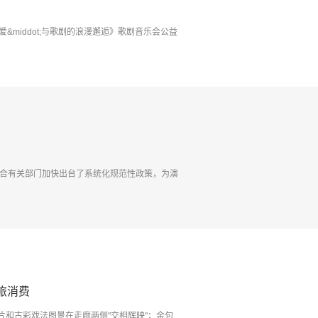
&middot;与歌剧的浪漫邂逅》歌剧音乐会公益
部联合有关部门加快出台了系统化规范性政策，为演
旅消费
片和古彩戏法图景在走廊两侧"交相辉映"；金句