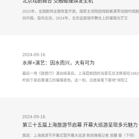
北京戏剧舞台 交融碰撞焕发生机
2023年，全国剧场全面恢复开放。国家主流院团戏剧展演带动国内戏
向中国、投向北京。2024年，北京这座城市舞台上的璀璨光芒又
2024-09-16
水岸+演艺：因水而兴，大有可为
最后一场《琵琶行》演出结束后，上海昆剧团的当家花旦沈昳丽在1862
杆拍下身后黄浦江的璀璨夜色。这一刻，白居易笔下那场"浔阳江
2024-09-16
第三十五届上海旅游节启幕 开幕大巡游呈现多元魅力
图说：上海旅游节开幕式暨开幕大巡游 新民晚报记者 周馨 摄（下同）