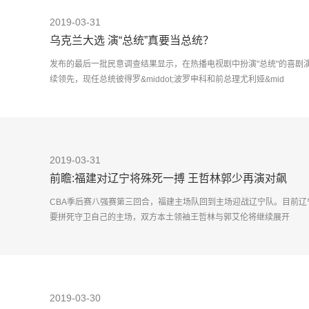
2019-03-31
乌克兰大选 演“总统”真要当总统？
发布的最后一批民意调查结果显示，在热播电视剧中扮演"总统"的喜剧演员
续领先，现任总统彼得罗&middot;波罗申科和前总理尤利娅&mid
2019-03-31
前瞻:福建对辽宁将殊死一搏 王哲林郭少再演对飙
CBA季后赛八强赛第三回合，福建主场队回到主场迎战辽宁队。目前辽
要拼死守卫自己的主场，双方本土领袖王哲林与郭艾伦将继续展开
2019-03-30