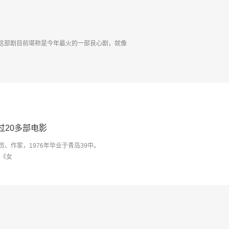
这部剧目前堪称是今年最火的一部良心剧，就像
过20多部电影
员、作家，1976年毕业于青岛39中。
片《女