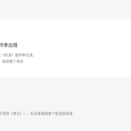
终季出镜
将在《权游》最终季出演。
，缺席整个季前
下简称《意见》），标志着我国首个促进旅游演