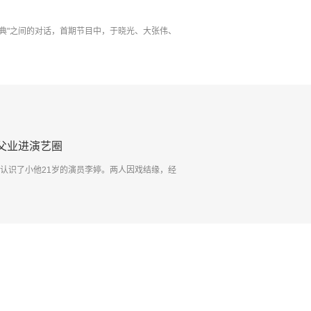
经典"之间的对话，首期节目中，于晓光、大张伟、
父业进演艺圈
时认识了小他21岁的演员李婷。两人因戏结缘，经