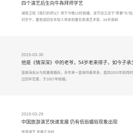
四个演艺后生向牛犇拜师学艺
湖南卫视《我们的师父》将于今晚10时首播，该节目立足于"青春"与"
刘宇宁、董思成四名年轻人将来到著名表演艺术家、84岁高龄
2019-03-30
他是《情深深》中的老爷，54岁老来得子，如今子承
寇振海自从与前妻离婚后，多年来一直保持着单身，直到2003年拍戏
过四年恋爱，于2007年结婚。
结婚后，李婷逐渐退出演艺圈，
2019-03-29
中国旅游演艺快速发展 仍有低俗媚俗现象出现
旅游演艺 发展正当时