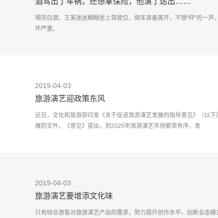
酒驾出了车祸，还想拿保险，他演了这出……
喝完白酒，王某迷迷糊糊坐上驾驶位，倒车准备离开，不想"砰"的一声
坏严重。
王某想走保险，但一行人都喝了酒。于是他喊来了朋
2019-04-03
旅游演艺迎政策东风
近日，文化和旅游部印发《关于促进旅游演艺发展的指导意见》（以下
展的文件。《意见》提出，到2025年旅游演艺市场繁荣有序，发
2019-04-03
旅游演艺要增添文化味
只有结合游客对旅游演艺产品的需求，努力提升创作水平、创新业态模