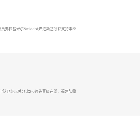
弗拉基米尔&middot;泽连斯基所获支持率继
宁队已经以总分比2-0领先晋级在望，福建队需