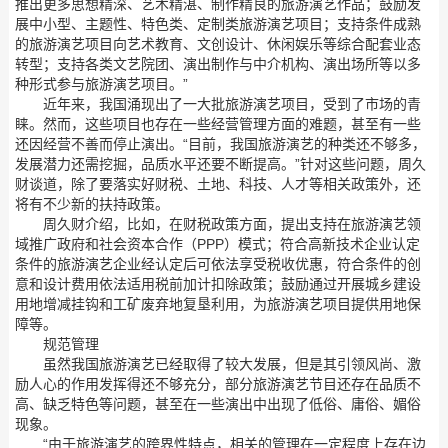
推出更多思想精深、艺术精湛、制作精良的旅游演艺作品；鼓励发
展中小型、主题性、特色类、定制类旅游演艺项目；支持条件成熟
的旅游演艺项目向艺术教育、文创设计、休闲娱乐等综合配套业态
转型；支持各类文艺院团、演出制作与中介机构、演出场所等以多
种形式参与旅游演艺项目。”
近年来，我国涌现出了一大批旅游演艺项目，受到了市场的青
睐。然而，这些项目也存在一些经营管理方面的难题，甚至有一些
还因经营不善而停止演出。“目前，我国旅游演艺的种类还不够多，
发展潜力还需挖掘，品质水平还要不断提高。”针对这些问题，周久
财谈道，除了要落实好财税、土地、科技、人才等相关政策外，还
将有不少新的扶持政策。
周久财介绍，比如，在财税政策方面，提出支持在旅游演艺领
域推广政府和社会资本合作（PPP）模式；符合高新技术企业认定
条件的旅游演艺企业经认定后可依法享受税收优惠，符合条件的创
意和设计费用依法适用税前加计扣除政策；鼓励通过开展城乡建设
用地增减挂钩和工矿废弃地复垦利用，为旅游演艺项目提供用地保
障等。
规范管理
虽然我国旅游演艺已经取得了较大发展，但是其引领风尚、激
励人心的作用发挥得还不够充分，部分旅游演艺节目还存在品质不
高、缺乏特色等问题，甚至在一些演出中出现了低俗、庸俗、媚俗
现象。
“由于旅游演艺的跨界性特点，相关的管理在一定程度上存在边