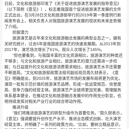
日前，文化和旅游部印发了《关于促进旅游演艺发展的指导意见》
（以下简称《意见》），标志着我国首个促进旅游演艺发展的文件
正式出台。在3月28日文化和旅游部举行的2019年第一季度例行新
闻发布会上，相关负责人对我国旅游演艺发展的现状和未来走势做
了介绍。
挖掘潜力
旅游演艺是近年来文化和旅游融合发展的典型业态之一，据有
关研究统计，过去5年是我国旅游演艺的快速发展期。从2013年到
2017年，演艺场次增长了61%，观众人次增长了145%。
“但也要看到，与我国丰富的文化资源相比，旅游演艺的种类还
不够多；与文化和旅游产业相比，旅游演艺的潜力还需进一步挖
掘；与日益提升的文化和旅游消费需求相比，旅游演艺水平还需要
不断提高。”文化和旅游部政策法规司副巡视员周久财表示，《意
见》明确提出，到2025年，旅游演艺市场的发展布局将更为优化，
涌现一批有示范价值的旅游演艺品牌，形成一批运营规范、信誉度
高、竞争力强的经营主体。旅游演艺产业链将更加完善，管理服务
体系基本健全，在推动文化和旅游融合发展中的作用充分彰显，也
将持续发挥对相关产业行业的综合带动作用。
推进升级
“我们将推进旅游演艺的转型升级作为首要任务。”周久财表示，
《意见》强调要提升创作生产水平、推进业态模式创新、壮大演艺
经营主体，并明确了一系列的政策方向，“比如，要树立精品意识，