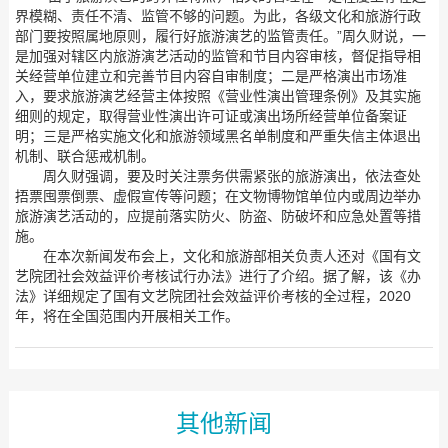
界模糊、责任不清、监管不够的问题。为此，各级文化和旅游行政
部门要按照属地原则，履行好旅游演艺的监管责任。”周久财说，一
是加强对辖区内旅游演艺活动的监管和节目内容审核，督促指导相
关经营单位建立和完善节目内容自审制度；二是严格演出市场准
入，要求旅游演艺经营主体按照《营业性演出管理条例》及其实施
细则的规定，取得营业性演出许可证或演出场所经营单位备案证
明；三是严格实施文化和旅游领域黑名单制度和严重失信主体退出
机制、联合惩戒机制。
周久财强调，要及时关注票务供需紧张的旅游演出，依法查处
捂票囤票倒票、虚假宣传等问题；在文物博物馆单位内或周边举办
旅游演艺活动的，应提前落实防火、防盗、防破坏和应急处置等措
施。
在本次新闻发布会上，文化和旅游部相关负责人还对《国有文
艺院团社会效益评价考核试行办法》进行了介绍。据了解，该《办
法》详细规定了国有文艺院团社会效益评价考核的全过程，2020
年，将在全国范围内开展相关工作。
其他新闻