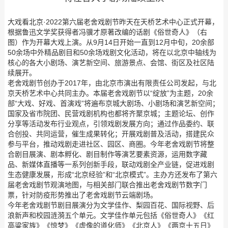
大戏看北京·2022第六届老舍戏剧节昨天在天桥艺术中心正式开幕，
根据鲁迅文学奖获得者冯骥才原著改编的话剧《俗世奇人》（右
图）作为开幕大戏上演。从9月14日开始一直到12月中旬，20余部
50余场中外精品剧目和50余场戏剧文化活动，将在以北京中轴线为
核心的各大小剧场、演艺新空间、旅游景点、会馆、街区及社区陆
续展开。
老舍戏剧节创办于2017年，由北京市演出有限责任公司发起，与北
京天桥艺术中心共同主办。本届老舍戏剧节以“绽放”为主题，20余
部“大戏、好戏、首演戏”将遍布京城大剧场、小剧场和演艺新空间；
国家及省市院团、民营戏剧机构也都将齐聚京城；主题论坛、创作
分享等活动发布行业观点，引领戏剧发展方向；通过作品委约、联
合创投、共同运营，催生成果转化；开展戏剧普及活动，搭建民众
参与平台，推动戏剧走进社区、园区、商圈。今年老舍戏剧节将整
合剧目展演、剧本孵化、剧目制作等演艺要素资源，运用数字藏
品、新媒体直播等一系列创新手段，联动戏剧全产业链，促进戏剧
生态健康发展，形成“北京经验”和“北京模式”。主办方还发布了第六
届老舍戏剧节观演地图，与相关部门联合推出老舍戏剧节数字门
票，针对防疫形势推出了老舍戏剧节云端剧场。
今年老舍戏剧节剧目展演分为文学佳作、梨园百花、国际视野、后
浪新声和校园涟漪五个单元。文学佳作单元包括《俗世奇人》《红
高粱家族》《惊梦》《虚像的道化师》《北京人》《两京十五日》