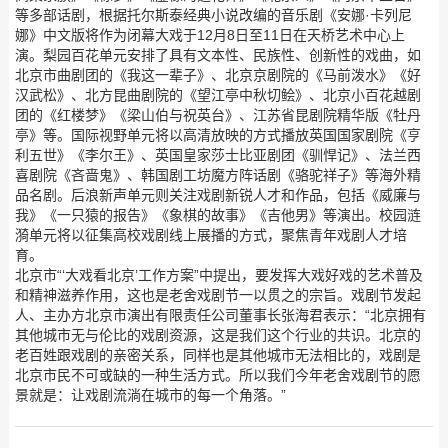
等多部话剧，根据托尔斯泰经典小说改编的音乐剧《安娜·卡列尼
娜》中文版将作为闭幕大戏于12月8日至11日在天桥艺术中心上
演。梨园百花单元安排了具有文本性、民族性、创新性的戏曲，如
北京市曲剧团的《我这一辈子》、北京京剧院的《马前泼水》《好
汉武松》、北方昆曲剧院的《望江亭中秋切鲙》、北京小百花越剧
团的《红楼梦》《梁山伯与祝英台》、江苏省昆剧院精华版《牡丹
亭》等。国际视野单元将以高清放映的方式播放英国国家剧院《亨
利五世》《李尔王》、英国皇家莎士比亚剧团《驯悍记》、法兰西
喜剧院《吝啬鬼》、韩国剧工坊魔方阵话剧《骆驼祥子》等海外精
品名剧。后浪新声单元则关注戏剧新锐人才和作品，包括《威廉与
我》《一只猿的报告》《象棋的故事》《吉他男》等演出。校园涟
漪单元将以征集高校戏剧线上展播的方式，聚焦青年戏剧人才培
育。
北京市“‘大戏看北京’工作方案”中提出，要发挥大戏好戏的艺术普及
和精神滋养作用，这也是老舍戏剧节一以贯之的宗旨。戏剧节发起
人、主办方北京市演出有限责任公司董事长张海君表示：“北京拥有
其他城市无与伦比的戏剧资源，这是我们这个行业的共识。北京的
老百姓跟戏剧的亲密关系，同样也是其他城市无法相比的，戏剧是
北京市民不可或缺的一种生活方式。所以我们今年老舍戏剧节的愿
景就是：让戏剧流淌在城市的每一个角落。”