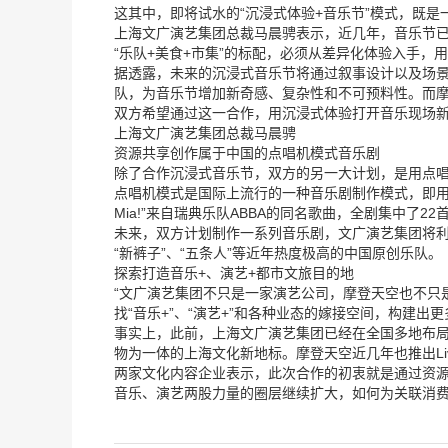
这其中，即将试水的“沉浸式体验+音乐节”模式，既
上海文广演艺集团总裁马晨骋表示，近几年，音乐节
“乐队+美食+市集”的标配，必须从差异化体验入手，
据透露，未来的沉浸式音乐节将通过叙事设计以及场
队，为音乐节增加新奇感、复杂性和不可预料性。而
双方希望通过这一合作，用沉浸式体验打开音乐现场
上海文广演艺集团总裁马晨骋
资源共享创作属于中国的点唱机模式音乐剧
除了合作沉浸式音乐节，双方的另一大计划，是用点唱
点唱机模式是国际上流行的一种音乐剧制作模式，即用
Mia!”来自瑞典乐队ABBA的同名歌曲，全剧集中了2
未来，双方计划制作一系列音乐剧，文广演艺集团将利
“新裤子”、“五条人”等近年热度极高的中国原创乐队。
探索打造音乐+、演艺+都市文旅目的地
“文广演艺集团不只是一家演艺公司，摩登天空也不只
找“音乐+”、“演艺+”和各种业态的嫁接空间，构建出
事实上，此前，上海文广演艺集团已经在全国多地布局
物为一体的上海文化新地标。摩登天空近几年也推出Liv
两家文化内容企业表示，此次合作的初衷就是通过资源
音乐、演艺两股力量的圈层继续扩大，如何为关联消