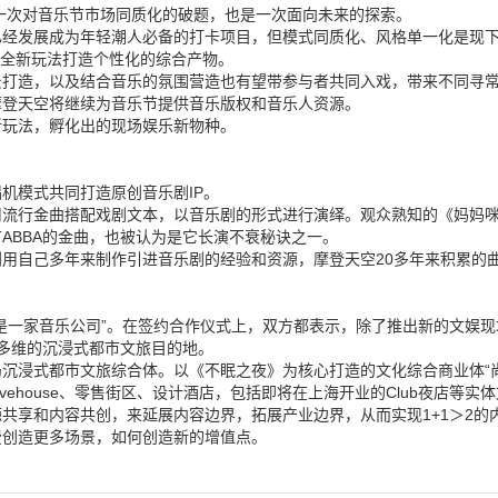
是一次对音乐节市场同质化的破题，也是一次面向未来的探索。
已经发展成为年轻潮人必备的打卡项目，但模式同质化、风格单一化是现
用全新玩法打造个性化的综合产物。
景打造，以及结合音乐的氛围营造也有望带参与者共同入戏，带来不同寻
摩登天空将继续为音乐节提供音乐版权和音乐人资源。
新玩法，孵化出的现场娱乐新物种。
机模式共同打造原创音乐剧IP。
流行金曲搭配戏剧文本，以音乐剧的形式进行演绎。观众熟知的《妈妈咪呀
2首ABBA的金曲，也被认为是它长演不衰秘诀之一。
用自己多年来制作引进音乐剧的经验和资源，摩登天空20多年来积累的曲
是一家音乐公司”。在签约合作仪式上，双方都表示，除了推出新的文娱现
更多维的沉浸式都市文旅目的地。
沉浸式都市文旅综合体。以《不眠之夜》为核心打造的文化综合商业体“
ehouse、零售街区、设计酒店，包括即将在上海开业的Club夜店等实
共享和内容共创，来延展内容边界，拓展产业边界，从而实现1+1＞2的
费创造更多场景，如何创造新的增值点。