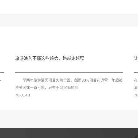
旅游演艺不懂这些趋势，路越走越窄
—
早两年旅游演艺项目火热全国，然而80%项目在运营一年后被
在
迫关闭或一直亏损，只有不到10%的项...
演
70-01-01
70