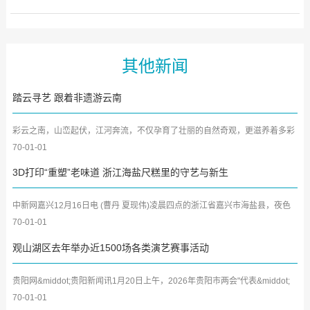
其他新闻
踏云寻艺 跟着非遗游云南
彩云之南，山峦起伏，江河奔流，不仅孕育了壮丽的自然奇观，更滋养着多彩
的民族文化。云南非物质...
70-01-01
3D打印“重塑”老味道 浙江海盐尺糕里的守艺与新生
中新网嘉兴12月16日电 (曹丹 夏现伟)凌晨四点的浙江省嘉兴市海盐县，夜色
微凉，武原街道"尝相思"...
70-01-01
观山湖区去年举办近1500场各类演艺赛事活动
贵阳网&middot;贵阳新闻讯1月20日上午，2026年贵阳市两会"代表&middot;
委员&middot;局长通道"在贵...
70-01-01