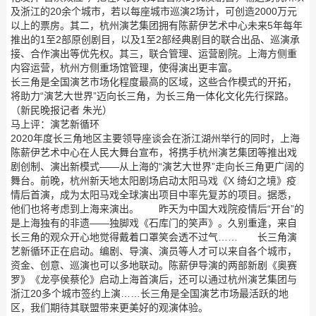
及浙江的20余个城市，若以每座城市巡演2场计，可创造2000万元
以上的票房。其二，杭州演艺集团拥有陈薪伊艺术中心未来5年每年
推出的1至2部原创剧目，以及1至2部经典剧目的联合出品、巡演承
接、合作演出等优先权。其三，联合管理、运营剧院。上海方侧重
内容运营，杭州方侧重场馆管理，使得演出更丰富。
长三角是全国演艺市场化程度最高的区域，这些合作模式的开拓，
将助力“演艺大世界”迈向长三角，为长三角一体化文化先行探路。
（新民晚报记者 朱光）
马上评：演艺新循环
2020年度长三角地区主要领导座谈会在浙江湖州举行的同时，上海
陈薪伊艺术中心在人民大舞台宣布，将携手杭州演艺集团等推出戏
剧创制、演出新模式——从上海的“演艺大世界”走向长三角更广阔的
舞台。前晚，杭州新天地太阳剧场启动太阳马戏《X 绮幻之境》疫
情后首演，成为太阳马戏全球演出项目中率先复苏的项目。据悉，
他们也将考虑到上海来演出。 昨天为中国大戏院疫情后“开台”的
是上海独有的非遗——独脚戏《石库门的笑声》。久别重逢，来自
长三角的观众开心地觉得戴着口罩笑会透不过气…… 长三角演
艺新循环正在启动。编剧、导演、演员等人才可以来自各个城市，
资金、创意、巡演也可以多地联动。陈薪伊导演的两部新剧《奥赛
罗》《龙亭侯蔡伦》启动上海首演后，还可以通过杭州演艺集团与
浙江20多个城市签约上演……长三角是全国演艺市场最活跃的地
区，我们期待其联盟带来更美好的观演体验。