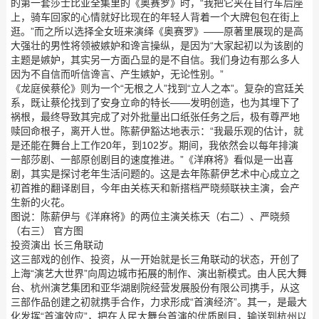
的第一套莎士比亚全集里的《奥赛罗》时，“我把它夹在自行车后座
上，骑车回家的心情就好比现在的年轻人背着一个大牌包包在街上
逛。”而之所以选择全女班来演绎《奥赛罗》——原著里展现的是高
大强壮的男性将领被嫉妒和谗言操纵，是因为“大家起初以为该剧的
主题是嫉妒，其实另一方面凸显的是不自信。我们身边有那么多人
因为不自信而听信谗言、产生嫉妒，无论性别。”
《龙庭侯蔡伦》则为一个“无根之人”找到“立人之本”。复杂的宫廷关
系，既让蔡伦找到了安身立命的特长——发明创造，也为其埋下了
祸根，最终导致其完成了对外批量出口纸张任务之后，极有尊严地
赎回命根子，离开人世。陈薪伊豁达地表示：“我最乐观的估计，就
是还能在舞台上工作20年，到102岁。期间，我依然会以每年排演
一部莎剧、一部原创剧目的速度推进。”《洋麻将》看似是一出喜
剧，其实是探讨老年生活问题的。这是去年陈薪伊艺术中心成立之
初首推的翻译剧目，今年由关栋天和新搭档严晓频联袂主演，会产
生新的火花。
图说：陈薪伊与《洋麻将》的两位主演关栋天（右二）、严晓频
（右三） 官方图
投资演出 长三角联动
这三部戏的创作、投资，从一开始就是长三角联动的状态，开创了
上海“演艺大世界”向周边城市拓展的制作、演出新模式。由人民大舞
台、杭州演艺集团和亚华湖剧院经营发展股份有限公司携手，从这
三部作品创建之初就携手合作，力求形成“首演经济”。其一，是最大
化发挥“首演效应”，把在人民大舞台首演的优质剧目，输送到杭州以