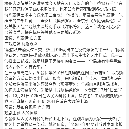
杭州大剧院总经理洪见成今天站在人民大舞台的台上感慨万千：“在
我们已经取消了150多场演出，也不知今后还要取消多少场之际，上
海陈薪伊艺术中心送来了三台戏！”他指的，是著名导演陈薪伊一气
推出的三部话剧——全女班《奥赛罗》、全京班《龙庭侯蔡伦》以
及关栋天与严晓频主演的对手戏《洋麻将》。这三台戏在人民大舞
台首演后，将在杭州等其他长三角城市巡演。
图说：陈薪伊 官方图
三戏连发 抚慰观众
“疫情从未消灭过人类，莎士比亚就出生在疫情爆发的第一年。”陈薪
伊认为，“戏剧是最能抚慰人心，最能重振生命的艺术样式。我一口
气推出三部戏，就是想到了黑格尔的名言——一个民族有仰望星空
的人，他们才有希望。”
在居家隔离之际，陈薪伊率各个剧组的演员在网上“云排练”，以视频
会议的方式调整演出样式。如今，由电视节目主持人、舞蹈演员等
全部女性演员出演的莎翁名剧《奥赛罗》；全部由京剧演员出演，
关栋天主演蔡伦的原创话剧《龙庭侯蔡伦》；分别定于7月9日至12
日、10月21日至25日在人民大舞台上演。探讨老年生活问题的两人
戏《洋麻将》则定于8月20日在浦东大戏院上演。
图说：发布会现场 官方图
戏剧主题 人的问题
陈薪伊从人民大舞台的舞台上走下来，在观众前为大家一一分析了
她为何要首推这三部戏。她调侃道，当1954年她买到当时中国出版