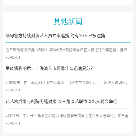
其他新闻
缅甸警方持续对演艺人员立案追捕 约有10人已被逮捕
近日缅甸警方依据《刑法》第505条A款持续对演艺人员进行立案追捕，据缅
甸官方媒体《环球新光报》...
70-01-01
受疫情影响后，上海演艺市场靠什么迅速复苏？
近期周末，在上海话剧艺术中心剧场门口从中午到华灯初上，始终人流如织，
排队入场的队伍始终都在...
70-01-01
让艺术成果与剧院无缝对接 长三角演艺联盟演出交易会举行
4月17日上午，长三角演艺机构合作联盟演出交易会在江苏太仓举行，来自全
国各省、市、自治区艺术团...
70-01-01