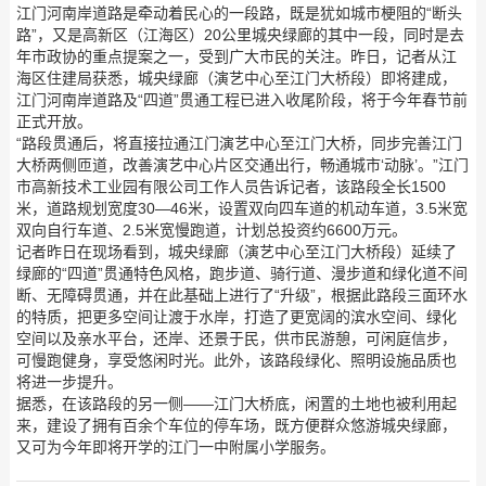
江门河南岸道路是牵动着民心的一段路，既是犹如城市梗阻的“断头
路”，又是高新区（江海区）20公里城央绿廊的其中一段，同时是去
年市政协的重点提案之一，受到广大市民的关注。昨日，记者从江
海区住建局获悉，城央绿廊（演艺中心至江门大桥段）即将建成，
江门河南岸道路及“四道”贯通工程已进入收尾阶段，将于今年春节前
正式开放。
“路段贯通后，将直接拉通江门演艺中心至江门大桥，同步完善江门
大桥两侧匝道，改善演艺中心片区交通出行，畅通城市‘动脉’。”江门
市高新技术工业园有限公司工作人员告诉记者，该路段全长1500
米，道路规划宽度30—46米，设置双向四车道的机动车道，3.5米宽
双向自行车道、2.5米宽慢跑道，计划总投资约6600万元。
记者昨日在现场看到，城央绿廊（演艺中心至江门大桥段）延续了
绿廊的“四道”贯通特色风格，跑步道、骑行道、漫步道和绿化道不间
断、无障碍贯通，并在此基础上进行了“升级”，根据此路段三面环水
的特质，把更多空间让渡于水岸，打造了更宽阔的滨水空间、绿化
空间以及亲水平台，还岸、还景于民，供市民游憩，可闲庭信步，
可慢跑健身，享受悠闲时光。此外，该路段绿化、照明设施品质也
将进一步提升。
据悉，在该路段的另一侧——江门大桥底，闲置的土地也被利用起
来，建设了拥有百余个车位的停车场，既方便群众悠游城央绿廊，
又可为今年即将开学的江门一中附属小学服务。