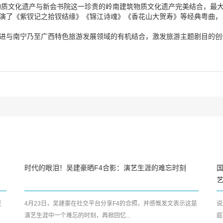
质文化遗产与新会书院这一珍贵的岭南建筑物质文化遗产完美结合，最大
献演了《紫钗记之拾钗结缘》《锦江诗魂》《香花山大贺寿》等经典粤曲
促进与南宁乃至广西特色旅游发展领域的有机结合，激发旅游主题剧目的
时代的眼泪！吴建豪晒F4合影：演艺生涯的难忘时刻
艺
至
4月23日，吴建豪在社交平台分享F4的合照，并感慨发文表示这是
说
演艺生涯中一个难忘的时刻，再掀回忆...
庭