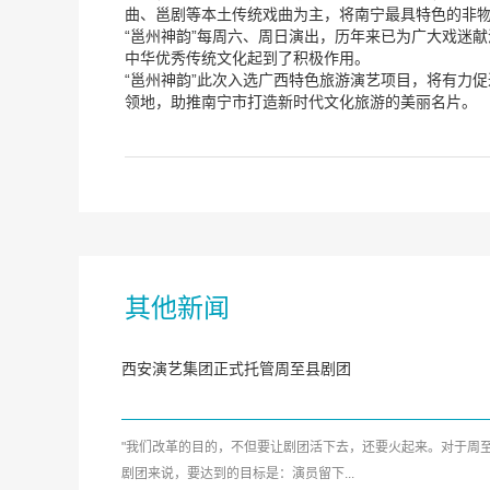
曲、邕剧等本土传统戏曲为主，将南宁最具特色的非物
“邕州神韵”每周六、周日演出，历年来已为广大戏迷
中华优秀传统文化起到了积极作用。
“邕州神韵”此次入选广西特色旅游演艺项目，将有力
领地，助推南宁市打造新时代文化旅游的美丽名片。
其他新闻
西安演艺集团正式托管周至县剧团
"我们改革的目的，不但要让剧团活下去，还要火起来。对于周
剧团来说，要达到的目标是：演员留下...