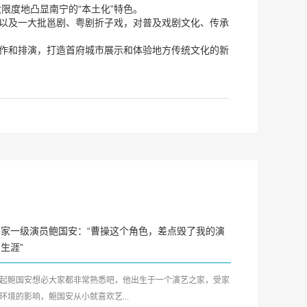
限度地凸显南宁的“本土化”特色。
，以及一大批邕剧、粤剧折子戏，对普及戏剧文化、传承
创作和排演，打造首府城市展示和体验地方传统文化的新
国家一级演员鲍国安：“曹操这个角色，差点毁了我的演
生涯”
起鲍国安想必大家都非常熟悉吧，他出生于一个演艺之家，受家
环境的影响，鲍国安从小就喜欢艺...