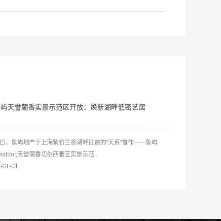
象屿天誉蘭香实景示范区开放：焕新湖畔低密艺居
日，象屿地产于上海紫竹兰香湖畔打造的"天系"首作——象屿
middot;天誉蘭香切尔西奢艺实景示范...
-01-01