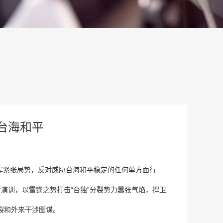
台海和平
岸紧张局势，反对威胁台海和平稳定的任何单方面行
演训，以雷霆之势打击“台独”分裂势力嚣张气焰，捍卫
裂和外来干涉图谋。