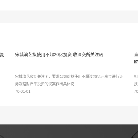
复
宋城演艺拟使用不超20亿投资 收深交所关注函
宋城演艺收到关注函，要求公司对拟使用不超过20亿元资金进行证
相
券及理财产品投资的议案作出具体说...
技
70-01-01
70