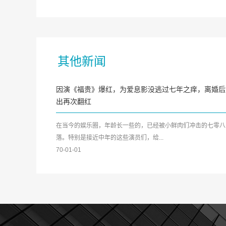
其他新闻
因演《福贵》爆红，为爱息影没逃过七年之痒，离婚后
出再次翻红
在当今的娱乐圈，年龄长一些的，已经被小鲜肉们冲击的七零八
落。特别是接近中年的这些演员们，给...
70-01-01