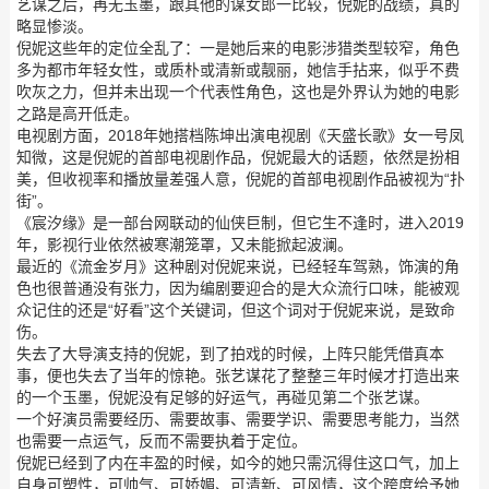
艺谋之后，再无玉墨，跟其他的谋女郎一比较，倪妮的战绩，真的
略显惨淡。
倪妮这些年的定位全乱了：一是她后来的电影涉猎类型较窄，角色
多为都市年轻女性，或质朴或清新或靓丽，她信手拈来，似乎不费
吹灰之力，但并未出现一个代表性角色，这也是外界认为她的电影
之路是高开低走。
电视剧方面，2018年她搭档陈坤出演电视剧《天盛长歌》女一号凤
知微，这是倪妮的首部电视剧作品，倪妮最大的话题，依然是扮相
美，但收视率和播放量差强人意，倪妮的首部电视剧作品被视为“扑
街”。
《宸汐缘》是一部台网联动的仙侠巨制，但它生不逢时，进入2019
年，影视行业依然被寒潮笼罩，又未能掀起波澜。
最近的《流金岁月》这种剧对倪妮来说，已经轻车驾熟，饰演的角
色也很普通没有张力，因为编剧要迎合的是大众流行口味，能被观
众记住的还是“好看”这个关键词，但这个词对于倪妮来说，是致命
伤。
失去了大导演支持的倪妮，到了拍戏的时候，上阵只能凭借真本
事，便也失去了当年的惊艳。张艺谋花了整整三年时候才打造出来
的一个玉墨，倪妮没有足够的好运气，再碰见第二个张艺谋。
一个好演员需要经历、需要故事、需要学识、需要思考能力，当然
也需要一点运气，反而不需要执着于定位。
倪妮已经到了内在丰盈的时候，如今的她只需沉得住这口气，加上
自身可塑性，可帅气、可娇媚、可清新、可风情，这个跨度给予她