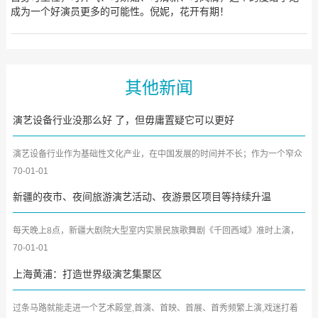
成为一个好演员更多的可能性。倪妮，花开有期！
其他新闻
演艺设备行业没那么好 了，但毋庸置疑它可以更好
演艺设备行业作为基础性文化产业，在中国发展的时间并不长；作为一个窄众
产业，规模也不大。 尽...
70-01-01
新疆的夜市、夜间旅游演艺活动、夜游景区项目等持续升温
每天晚上8点，新疆大剧院大型室内实景民族歌舞剧《千回西域》准时上演，
向游客全方位展示着丝绸之...
70-01-01
上海黄浦：打造世界级演艺集聚区
过条马路就能走进一个艺术殿堂,首演、首映、首展、首秀频繁上演,戏迷打着