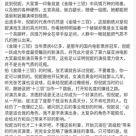
说到倪妮，大家第一印象就是《金陵十三钗》中风情万种的雨墨，
以及她的各种硬照，五官高级，肤白腿长，随便一组图，她都能把
清丽和妩媚演绎到极致。
出道多年，倪妮的代表作仍然是《金陵十三钗》，这部剧绝对是倪
妮演戏生涯的高光时刻，你看她明明端着一个破碗却像是女王端着
一个高脚杯，风情万种全在举手投足间，人群中一眼就能把气质不
凡的她认出来。
《金陵十三钗》当年票房6亿多，是那年的国内电影票房冠军，倪妮
一跃成为年度最受瞩目的新演员，并凭此片提名了第六届亚洲电影
大奖最佳新演员等多个奖项，这些足以证明倪妮的演技潜力很大，
并不是光有气质的花瓶。
拍《金陵十三钗》的时候，张艺谋就告诉过倪妮，不要着急，你一
定可以做到的。倪妮跟他开玩笑说，女演员黄金时间就那么几年。
听完张艺谋也没说啥，后来给倪妮递过橄榄枝，但倪妮当时的公
司，跟她说把“十三钗”当作一个跳板，打开知名度的赚钱之路。
对演员来说，贪图舒适是无法让你成为一个好演员的。但倪妮，却
从一开始，就注定了是那个既没有太高天分，又不肯吃苦的人。在
经历了一夜爆红之后，被问到之后的事业规划的时候，倪妮说：“必
须是适合我的角色，我不是学表演出身，太复杂的角色不能胜任，
会给对方和自己带来不好的影响。”
倪妮当时也才二十来岁吧，不懂这些利害，开始沉溺在“高级脸”带来
的时尚资源里，完完全全忽略了锤炼演技的事情。只可惜的是，张