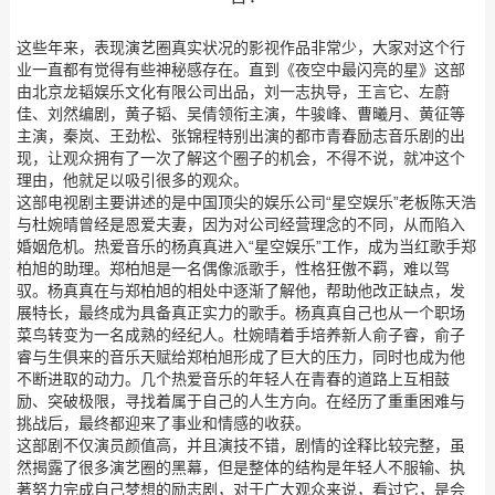
这些年来，表现演艺圈真实状况的影视作品非常少，大家对这个行
业一直都有觉得有些神秘感存在。直到《夜空中最闪亮的星》这部
由北京龙韬娱乐文化有限公司出品，刘一志执导，王言它、左蔚
佳、刘然编剧，黄子韬、吴倩领衔主演，牛骏峰、曹曦月、黄征等
主演，秦岚、王劲松、张锦程特别出演的都市青春励志音乐剧的出
现，让观众拥有了一次了解这个圈子的机会，不得不说，就冲这个
理由，他就足以吸引很多的观众。
这部电视剧主要讲述的是中国顶尖的娱乐公司“星空娱乐”老板陈天浩
与杜婉晴曾经是恩爱夫妻，因为对公司经营理念的不同，从而陷入
婚姻危机。热爱音乐的杨真真进入“星空娱乐”工作，成为当红歌手郑
柏旭的助理。郑柏旭是一名偶像派歌手，性格狂傲不羁，难以驾
驭。杨真真在与郑柏旭的相处中逐渐了解他，帮助他改正缺点，发
展特长，最终成为具备真正实力的歌手。杨真真自己也从一个职场
菜鸟转变为一名成熟的经纪人。杜婉晴着手培养新人俞子睿，俞子
睿与生俱来的音乐天赋给郑柏旭形成了巨大的压力，同时也成为他
不断进取的动力。几个热爱音乐的年轻人在青春的道路上互相鼓
励、突破极限，寻找着属于自己的人生方向。在经历了重重困难与
挑战后，最终都迎来了事业和情感的收获。
这部剧不仅演员颜值高，并且演技不错，剧情的诠释比较完整，虽
然揭露了很多演艺圈的黑幕，但是整体的结构是年轻人不服输、执
著努力完成自己梦想的励志剧，对于广大观众来说，看过它，是会