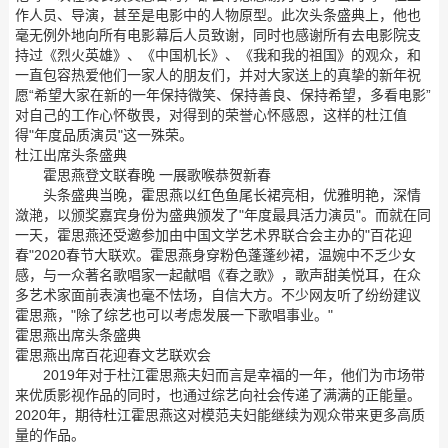
作人员、导演，甚至是电影中的人物原型。此次头条盛典上，他也
毫无例外地向所有电影幕后人员致谢，同时也感谢所有去电影院支
持过《烈火英雄》、《中国机长》、《我和我的祖国》的观众，和
一直包容热爱他们一家人的朋友们，并对大家送上的真挚的新年祝
愿“希望大家在新的一年保持微笑、保持善良、保持希望，多看电影”
对自己的工作心怀敬畏，对得到的荣誉心怀感恩，这样的杜江值
得"年度品质演员"这一殊荣。
杜江出席头条盛典
霍思燕登文联春晚 一展歌喉恭贺新春
头条盛典当晚，霍思燕以红色鱼尾长裙亮相，优雅明艳，深情
潋滟，以颁奖嘉宾身份为盛典颁发了"年度最具活力演员"。而就在同
一天，霍思燕还受邀参加由中国文学艺术界联合会主办的"百花迎
春"2020春节大联欢。霍思燕身穿粉色蓬蓬纱裙，温婉中不乏少女
感，与一众著名歌唱家一起献唱《春之歌》，歌声甜美悦耳，在众
多艺术家面前表演也毫不怯场，自信大方。不少网友听了纷纷建议
霍思燕，"除了综艺也可以考虑发展一下歌唱事业。"
霍思燕出席头条盛典
霍思燕出席百花迎春文艺联欢会
2019年对于杜江霍思燕夫妇而言是幸福的一年，他们为市场带
来优质影视作品的同时，也通过综艺向社会传递了满满的正能量。
2020年，期待杜江霍思燕这对模范夫妇能继续为观众带来更多高质
量的作品。