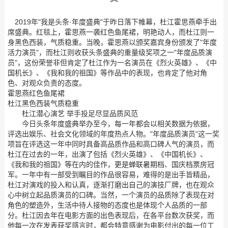
2019年"我是头条·年度盛典"于昨日落下帷幕，杜江霍思燕牵手出
席盛典。红毯上，霍思燕一袭红色鱼尾裙，明艳动人，而杜江则一
身黑色西装，气质稳重。当晚，霍思燕以颁奖嘉宾身份颁发了"年度
活力演员"，而杜江则收获头条盛典的重量级奖项之一"年度品质演
员"，这份荣誉非但肯定了杜江作为一名演员在《烈火英雄》、《中
国机长》、《我和我的祖国》等作品中的表现，也肯定了他对角
色、对观众负责的态度。
霍思燕红色鱼尾裙
杜江黑色西装气质稳重
杜江潜心演艺 举手投足尽显品质风范
今日头条年度盛典举办至今，每一年都会以相关数据为依据，
评选出娱乐、社会文化领域的年度热点人物。"年度品质演员"这一奖
项旨在评选这一年中同时具备高品质作品和高口碑人气的演员，而
杜江在过去的一年，出演了包括《烈火英雄》、《中国机长》、
《我和我的祖国》等在内的佳作，更是蝉联暑期档、国庆档票房冠
军。一年中有一部受到瞩目的作品很容易，难得的是出手皆精品，
杜江对演戏的投入和认真，逐渐打磨出自己的演技厂牌，也在观众
心中树立起品质演员的口碑。当然，一个演员的品质除了表现在对
角色的塑造外，生活中待人接物的态度也是体现个人品质的一部
分。杜江因去年在电影方面的出色表现后，在各平台数次获奖，而
他每一次在发表获奖感言时，都会特意感谢为电影付出的每一位工