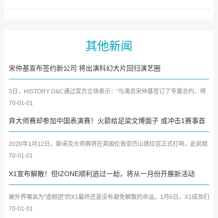
其他新闻
宋仲基宣布签约新公司 将出演科幻大片回归演艺圈
3日，HISTORY D&C通过官方立场表示："与演员宋仲基签订了专属合约，得
以宣告新的出发。"并且补充...
70-01-01
弃大师赛却参加中国表演赛！火箭给足梁文博面子 或冲击1赛事首
冠
2020年1月12日，斯诺克大师赛将在英国伦敦亚历山德拉宫正式打响，此前就
透露自己不会参加本赛季全...
70-01-01
X1宣布解散！但IZONE顺利逃过一劫，将从一月份开展新活动
被外界嘲讽为"造假团"的X1最终还是没有避免解散的命运。1月6日，X1成员们
所属的几家韩国本土的演...
70-01-01