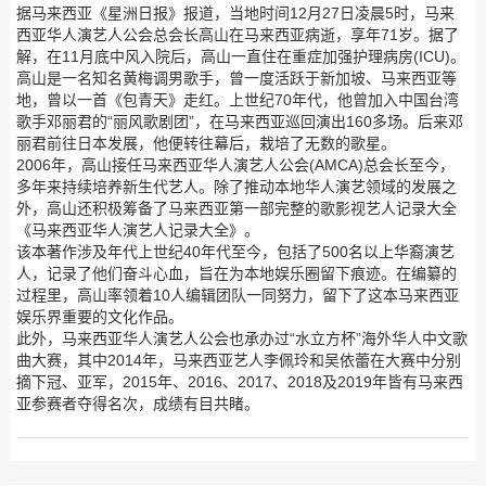
据马来西亚《星洲日报》报道，当地时间12月27日凌晨5时，马来
西亚华人演艺人公会总会长高山在马来西亚病逝，享年71岁。据了
解，在11月底中风入院后，高山一直住在重症加强护理病房(ICU)。
高山是一名知名黄梅调男歌手，曾一度活跃于新加坡、马来西亚等
地，曾以一首《包青天》走红。上世纪70年代，他曾加入中国台湾
歌手邓丽君的“丽风歌剧团”，在马来西亚巡回演出160多场。后来邓
丽君前往日本发展，他便转往幕后，栽培了无数的歌星。
2006年，高山接任马来西亚华人演艺人公会(AMCA)总会长至今，
多年来持续培养新生代艺人。除了推动本地华人演艺领域的发展之
外，高山还积极筹备了马来西亚第一部完整的歌影视艺人记录大全
《马来西亚华人演艺人记录大全》。
该本著作涉及年代上世纪40年代至今，包括了500名以上华裔演艺
人，记录了他们奋斗心血，旨在为本地娱乐圈留下痕迹。在编纂的
过程里，高山率领着10人编辑团队一同努力，留下了这本马来西亚
娱乐界重要的文化作品。
此外，马来西亚华人演艺人公会也承办过“水立方杯”海外华人中文歌
曲大赛，其中2014年，马来西亚艺人李佩玲和吴依蕾在大赛中分别
摘下冠、亚军，2015年、2016、2017、2018及2019年皆有马来西
亚参赛者夺得名次，成绩有目共睹。