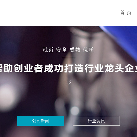
首 页
公司新闻
行业资讯