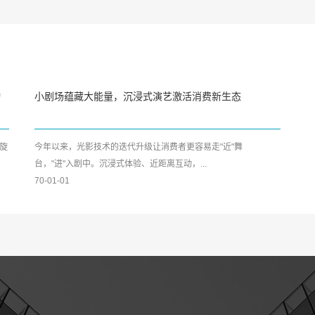
动
小剧场蕴藏大能量，沉浸式演艺激活消费新生态
旋
今年以来，光影技术的迭代升级让消费者更容易走"近"舞
台，"进"入剧中。沉浸式体验、近距离互动，...
70-01-01